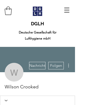
DGLH
Deutsche Gesellschaft für
Lufthygiene mbH
Weitere Optionen
Nachricht
Folgen
Wilson Crooked
Wilson Crooked