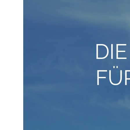
DIE
FÜ